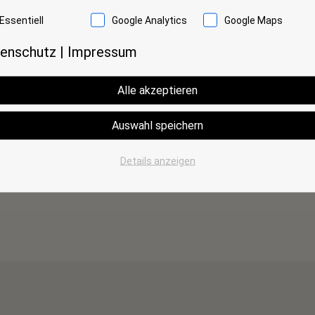
Essentiell
Google Analytics
Google Maps
enschutz
|
Impressum
e maximale Belegungsanzahl, die auf der
t. Sollten darüber hinaus noch weitere
Alle akzeptieren
en, werden pro Aufbettung und Nacht noch
Auswahl speichern
Details anzeigen
 €