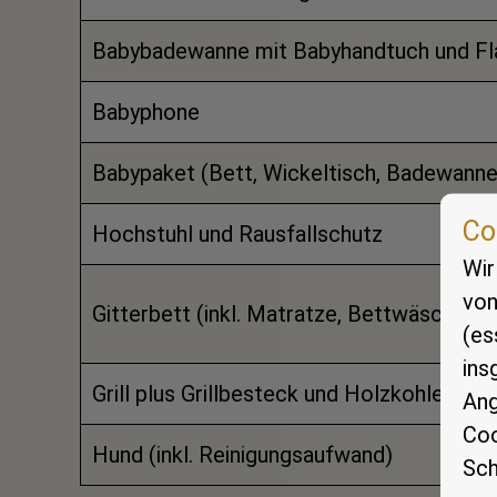
Babybadewanne mit Babyhandtuch und F
Babyphone
Babypaket (Bett, Wickeltisch, Badewann
Co
Hochstuhl und Rausfallschutz
Wir
von
Gitterbett (inkl. Matratze, Bettwäsche, B
(es
ins
Grill plus Grillbesteck und Holzkohle
Ang
Coo
Hund (inkl. Reinigungsaufwand)
Sch