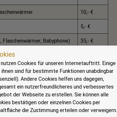
laschenwärmer
10,- €
5,- €
e, Flaschenwärmer, Babyphone)
35,- €
okies
kostenfrei
 nutzen Cookies für unseren Internetauftritt. Einige
 ihnen sind für bestimmte Funktionen unabdingbar
ettzeug)
15,- €
senziell). Andere Cookies helfen uns dagegen,
gesamt ein nutzerfreundlicheres und verbessertes
30,- €
ebot der Webseite zu erstellen. Sie können alle
kies bestätigen oder einzelnen Cookies per
15,- €
altfläche die Zustimmung erteilen oder verweigern.