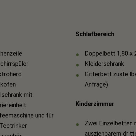
Schlafbereich
henzeile
Doppelbett 1,80 x
chirrspüler
Kleiderschrank
ktroherd
Gitterbett zustellb
ckofen
Anfrage)
lschrank mit
Kinderzimmer
riereinheit
feemaschine und für
Zwei Einzelbetten 
 Teetrinker
ausziehbarem drit
zubehör