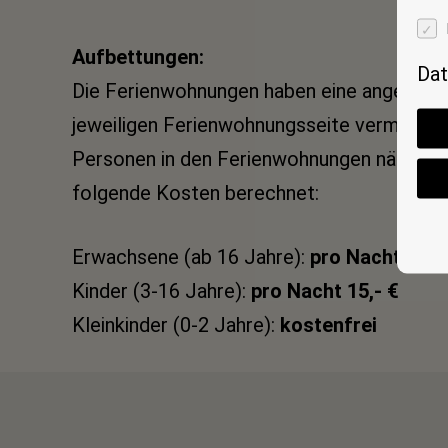
Aufbettungen:
Dat
Die Ferienwohnungen haben eine angegeben
jeweiligen Ferienwohnungsseite vermerkt is
Personen in den Ferienwohnungen nächtig
folgende Kosten berechnet:
Erwachsene (ab 16 Jahre):
pro Nacht 20,-
Kinder (3-16 Jahre):
pro Nacht 15,- €
Kleinkinder (0-2 Jahre):
kostenfrei